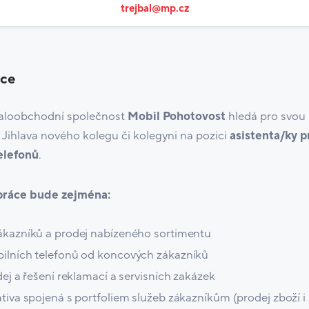
trejbal@mp.cz
ice
aloobchodní společnost
Mobil Pohotovost
hledá pro svou 
Jihlava nového kolegu či kolegyni na pozici
asistenta/ky 
elefonů
.
 práce bude zejména:
ákazníků a prodej nabízeného sortimentu
ilních telefonů od koncových zákazníků
dej a řešení reklamací a servisních zakázek
tiva spojená s portfoliem služeb zákazníkům (prodej zboží i 