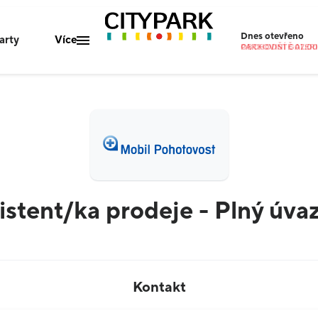
Dnes
otevřeno
arty
Více
OBCHODNÍ GALERIE
PARKOVIŠTĚ 07:00-
Mapa centra
Gastro nabídka
Parkování
O nás
Kontakty
istent/ka prodeje - Plný úva
Kontakt