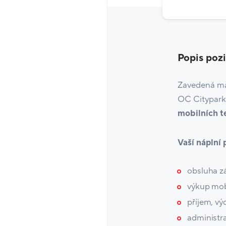
Popis poz
Zavedená m
OC Citypark 
mobilních t
Vaší náplní
obsluha z
výkup mob
příjem, vý
administra