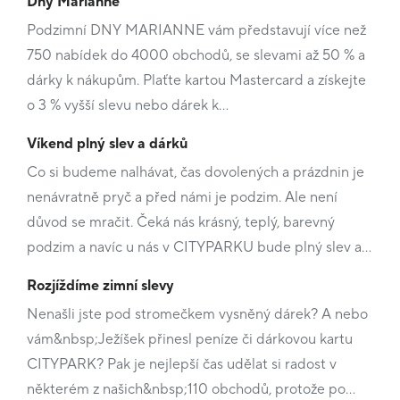
Dny Marianne
Podzimní DNY MARIANNE vám představují více než
750 nabídek do 4000 obchodů, se slevami až 50 % a
dárky k nákupům. Plaťte kartou Mastercard a získejte
o 3 % vyšší slevu nebo dárek k…
Víkend plný slev a dárků
Co si budeme nalhávat, čas dovolených a prázdnin je
nenávratně pryč a před námi je podzim. Ale není
důvod se mračit. Čeká nás krásný, teplý, barevný
podzim a navíc u nás v CITYPARKU bude plný slev a…
Rozjíždíme zimní slevy
Nenašli jste pod stromečkem vysněný dárek? A nebo
vám&nbsp;Ježíšek přinesl peníze či dárkovou kartu
CITYPARK? Pak je nejlepší čas udělat si radost v
některém z našich&nbsp;110 obchodů, protože po…