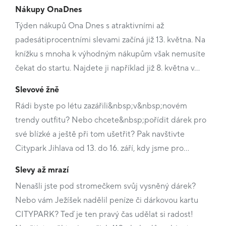
Nákupy OnaDnes
Týden nákupů Ona Dnes s atraktivními až
padesátiprocentními slevami začíná již 13. května. Na
knížku s mnoha k výhodným nákupům však nemusíte
čekat do startu. Najdete ji například již 8. května v…
Slevové žně
Rádi byste po létu zazářili&nbsp;v&nbsp;novém
trendy outfitu? Nebo chcete&nbsp;pořídit dárek pro
své blízké a ještě při tom ušetřit? Pak navštivte
Citypark Jihlava od 13. do 16. září, kdy jsme pro…
Slevy až mrazí
Nenašli jste pod stromečkem svůj vysněný dárek?
Nebo vám Ježíšek nadělil peníze či dárkovou kartu
CITYPARK? Teď je ten pravý čas udělat si radost!