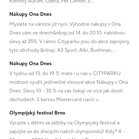
Klenoty Aurum, Ozeta, Pet Center, S…
Nákupy Ona Dnes
Myslete na vánoce již nyní. Výhodné nákupy s Ona
Dnes vám ve dnech&nbsp;od 14. do 20.10. nabídnou
slevy až 35%. V rámci Cityparku jsou do akce zapojeny
tyto obchody:&nbsp; A3 Sport, Albi, Bushman,…
Nákupy Ona Dnes
V týdnu od 13. do 19. 5. máte i u nás v CITYPARKU
možnost využít jedinečné slevové akce Nákupy s Ona
Dnes. Slevy 10 - 35 % na vás čekají ve více jak desíti
obchodech. S kartou Mastercard navíc v…
Olympijský festival Brno
Vyrazte s dětmi za zážitky na Olympijský festival a
zapojte se do disciplín našich olympioniků! Kdy? 4. -