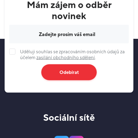
Mám zájem o odběr
novinek
Váš e-mail
Uděluji souhlas se zpracováním osobních údajů za
účelem
zasílání obchodního sdělení
.
Odebírat
Sociální sítě