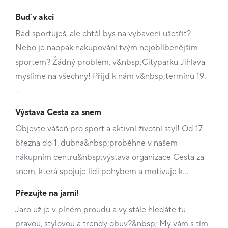
Buď v akci
Rád sportuješ, ale chtěl bys na vybavení ušetřit?
Nebo je naopak nakupování tvým nejoblíbenějším
sportem? Žádný problém, v&nbsp;Cityparku Jihlava
myslíme na všechny! Přijď k nám v&nbsp;termínu 19.
…
Výstava Cesta za snem
Objevte vášeň pro sport a aktivní životní styl! Od 17.
března do 1. dubna&nbsp;proběhne v našem
nákupním centru&nbsp;výstava organizace Cesta za
snem, která spojuje lidi pohybem a motivuje k…
Přezujte na jarní!
Jaro už je v plném proudu a vy stále hledáte tu
pravou, stylovou a trendy obuv?&nbsp; My vám s tím