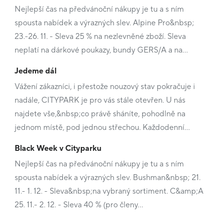
Nejlepší čas na předvánoční nákupy je tu a s ním
spousta nabídek a výrazných slev. Alpine Pro&nbsp;
23.-26. 11. - Sleva 25 % na nezlevněné zboží. Sleva
neplatí na dárkové poukazy, bundy GERS/A a na…
Jedeme dál
Vážení zákazníci, i přestože nouzový stav pokračuje i
nadále, CITYPARK je pro vás stále otevřen. U nás
najdete vše,&nbsp;co právě sháníte, pohodlně na
jednom místě, pod jednou střechou. Každodenní…
Black Week v Cityparku
Nejlepší čas na předvánoční nákupy je tu a s ním
spousta nabídek a výrazných slev. Bushman&nbsp; 21.
11.- 1. 12. - Sleva&nbsp;na vybraný sortiment. C&amp;A
25. 11.- 2. 12. - Sleva 40 % (pro členy…