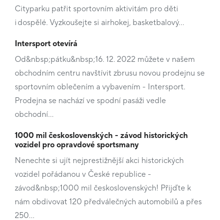
Cityparku patřit sportovním aktivitám pro děti
i dospělé. Vyzkoušejte si airhokej, basketbalový…
Intersport otevírá
Od&nbsp;pátku&nbsp;16. 12. 2022 můžete v našem
obchodním centru navštívit zbrusu novou prodejnu se
sportovním oblečením a vybavením - Intersport.
Prodejna se nachází ve spodní pasáži vedle
obchodní…
1000 mil československých - závod historických
vozidel pro opravdové sportsmany
Nenechte si ujít nejprestižnější akci historických
vozidel pořádanou v České republice -
závod&nbsp;1000 mil československých! Přijďte k
nám obdivovat 120 předválečných automobilů a přes
250…