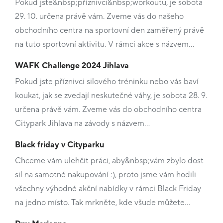
Pokud jste&nbsp;příznivci&nbsp;workoutu, je sobota
29. 10. určena právě vám. Zveme vás do našeho
obchodního centra na sportovní den zaměřený právě
na tuto sportovní aktivitu. V rámci akce s názvem…
WAFK Challenge 2024 Jihlava
Pokud jste příznivci silového tréninku nebo vás baví
koukat, jak se zvedají neskutečné váhy, je sobota 28. 9.
určena právě vám. Zveme vás do obchodního centra
Citypark Jihlava na závody s názvem…
Black friday v Cityparku
Chceme vám ulehčit práci, aby&nbsp;vám zbylo dost
sil na samotné nakupování :), proto jsme vám hodili
všechny výhodné akční nabídky v rámci Black Friday
na jedno místo. Tak mrkněte, kde všude můžete…