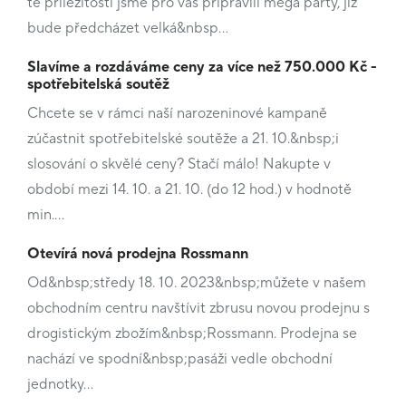
té příležitosti jsme pro vás připravili mega párty, jíž
bude předcházet velká&nbsp…
Slavíme a rozdáváme ceny za více než 750.000 Kč -
spotřebitelská soutěž
Chcete se v rámci naší narozeninové kampaně
zúčastnit spotřebitelské soutěže a 21. 10.&nbsp;i
slosování o skvělé ceny? Stačí málo! Nakupte v
období mezi 14. 10. a 21. 10. (do 12 hod.) v hodnotě
min.…
Otevírá nová prodejna Rossmann
Od&nbsp;středy 18. 10. 2023&nbsp;můžete v našem
obchodním centru navštívit zbrusu novou prodejnu s
drogistickým zbožím&nbsp;Rossmann. Prodejna se
nachází ve spodní&nbsp;pasáži vedle obchodní
jednotky…