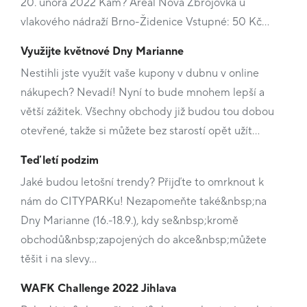
20. února 2022 Kam? Areál Nová Zbrojovka u
vlakového nádraží Brno-Židenice Vstupné: 50 Kč…
Využijte květnové Dny Marianne
Nestihli jste využít vaše kupony v dubnu v online
nákupech? Nevadí! Nyní to bude mnohem lepší a
větší zážitek. Všechny obchody již budou tou dobou
otevřené, takže si můžete bez starostí opět užít…
Teď letí podzim
Jaké budou letošní trendy? Přijďte to omrknout k
nám do CITYPARKu! Nezapomeňte také&nbsp;na
Dny Marianne (16.-18.9.), kdy se&nbsp;kromě
obchodů&nbsp;zapojených do akce&nbsp;můžete
těšit i na slevy…
WAFK Challenge 2022 Jihlava