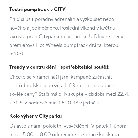
Testni pumptrack v CITY
Přijď si užít pořádný adrenalin a vyzkoušet něco
nového a jedinečného. Poslední víkend v květnu
vyroste před Cityparkem (v parčíku U Dlouhé stěny)
premiérová Hot Wheels pumptrack dráha, kterou
můžeš…
Trendy v centru dění - spotřebitelská soutěž
Chcete se v rámci naší jarní kampaně zúčastnit
spotřebitelské soutěže a 1. 6.&nbsp;i slosování o
skvělé ceny? Stačí málo! Nakupte v období mezi 22. 4.
a 31. 5. v hodnotě min. 1.500 Kč v jedné z…
Kolo výher v Cityparku
Oslavte s námi pololetní vysvědčení! V pátek 1. února
mezi 15:00 - 18:00 odměníme každého školáka za