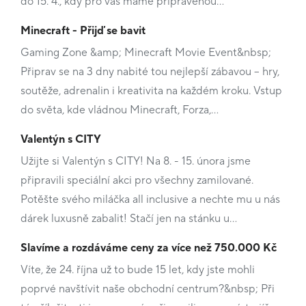
do 15. 4., kdy pro vás máme připravenou…
Minecraft - Přijď se bavit
Gaming Zone &amp; Minecraft Movie Event&nbsp;
Připrav se na 3 dny nabité tou nejlepší zábavou – hry,
soutěže, adrenalin i kreativita na každém kroku. Vstup
do světa, kde vládnou Minecraft, Forza,…
Valentýn s CITY
Užijte si Valentýn s CITY! Na 8. - 15. února jsme
připravili speciální akci pro všechny zamilované.
Potěšte svého miláčka all inclusive a nechte mu u nás
dárek luxusně zabalit! Stačí jen na stánku u…
Slavíme a rozdáváme ceny za více než 750.000 Kč
Víte, že 24. října už to bude 15 let, kdy jste mohli
poprvé navštívit naše obchodní centrum?&nbsp; Při