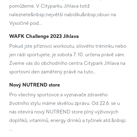
pomůžeme. V Cityparku Jihlava totiž
naleznete&nbsp;největší nabídku&nbsp;obuvi na
Vysočině pod…
WAFK Challenge 2023 Jihlava
Pokud jste příznivci workoutu, silového tréninku nebo
jen rádi sportujete, je sobota 7. 10. určena právě vám.
Zveme vás do obchodního centra Citypark Jihlava na
sportovní den zaměřený právě na tuto…
Nový NUTREND store
Pro všechny sportovce a vyznavače zdravého
životního stylu máme skvělou zprávu. Od 22.6. se u
nás otevírá nový NUTREND store plný výživových
doplňků, vitamínů, energy drinků a tyčinek atd.&nbsp;
…