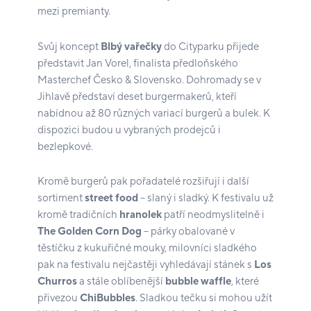
mezi premianty.
Svůj koncept
Blbý vařečky
do Cityparku přijede
představit Jan Vorel, finalista předloňského
Masterchef Česko & Slovensko. Dohromady se v
Jihlavě představí deset burgermakerů, kteří
nabídnou až 80 různých variací burgerů a bulek. K
dispozici budou u vybraných prodejců i
bezlepkové.
Kromě burgerů pak pořadatelé rozšiřují i další
sortiment
street food
– slaný i sladký. K festivalu už
kromě tradičních
hranolek
patří neodmyslitelně i
The Golden Corn Dog
– párky obalované v
těstíčku z kukuřičné mouky, milovníci sladkého
pak na festivalu nejčastěji vyhledávají stánek s
Los
Churros
a stále oblíbenější
bubble waffle
, které
přivezou
ChiBubbles
. Sladkou tečku si mohou užít