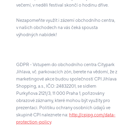
večerní, v neděli festival skončí o hodinu dříve.
Nezapomeňte využít i zázemí obchodního centra,
v našich obchodech na vás čeká spousta
výhodných nabídek!
GDPR - Vstupem do obchodního centra Citypark
Jihlava, vč. parkovacích zón, berete na vědomí, že z
marketingové akce budou společností CPI Jihlava
Shopping, a.s., IČO: 24832201, se sídlem
Purkyňova 2121/3, 11 000 Praha 1, pořizovány
obrazové záznamy, které mohou být využity pro
prezentaci. Politiku ochrany osobních údajů ve
skupině CPI naleznete na:
http://cpipg.com/data-
protection-policy
.