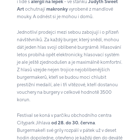
i lidé s
alergií na lepek
– ve stánku
Judyth Sweet
Art
ochutnají
makronky
vyrobené z mandlové
mouky. A odnést si je mohou i domů.
Jednotliví prodejci mezi sebou zabojují i o přízeň
návštěvníků. Za každý burger, který snědí, mohou
dát jeden hlas svojí oblíbené burgrárně. Hlasování
letos probíhá opět elektronicky, hlasovací systém
je ale ještě zjednodušen a je maximálně komfortní.
Z hlasů vzejde nejen trojice nejoblíbenějších
burgermakerů, kteří se budou moci chlubit
prestižní medailí, ale i tři vítězové, kteří dostanou
vouchery na burgery v celkové hodnotě 3500
korun.
Festival se koná v parčíku obchodního centra
Citypark Jihlava
od 28. do 30. června
.
Burgermakeři své grily rozpálí v pátek už v deset
hodin dopoledne, otevřeno je každý den do deváté