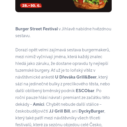
Burger Street Festival
v Jihlavě nabídne hvězdnou
sestavu.
Dorazí opět velmi zajímavá sestava burgermakerů,
mezi nimiž vyčnívají jména, která každý znalec
hledá jako záruku, že dostane opravdu ty nejlepší
tuzemské burgery. Ať už je to loňský vítěz v
návštěvnické anketě
U Dřeváka Grill&Beer
, který
sází na jedinečné bulky z preclíkového těsta, nebo
další oblíbený brněnský podnik
ESCObar
. Po
roční pauze hlásí návrat i premiant ze začátku této
dekády –
Amici
. Chybět nebude další stálice –
českobudějovičtí
JJ Grill Bill
, ani
DyckyBurger
,
který také patří mezi návštěvníky všech třiceti
festivalů, které za sezónu objedou celé Česko,