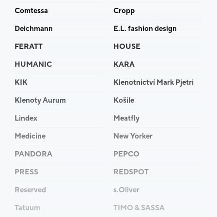
pellicce.cz
Comtessa
Cropp
Deichmann
E.L. fashion design
FERATT
HOUSE
HUMANIC
KARA
KIK
Klenotnictví Mark Pjetri
Klenoty Aurum
Košile
Lindex
Meatfly
Medicine
New Yorker
PANDORA
PEPCO
PRESS
REDSPOT
Reserved
s.Oliver
Tatuum
TIMO & SASSA