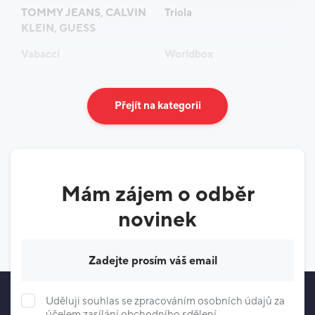
TOMMY JEANS, CALVIN
Triola
KLEIN, GUESS
Vabacci
Worldbox
Přejít na kategorii
Mám zájem o odběr
novinek
Váš e-mail
Uděluji souhlas se zpracováním osobních údajů za
účelem
zasílání obchodního sdělení
.