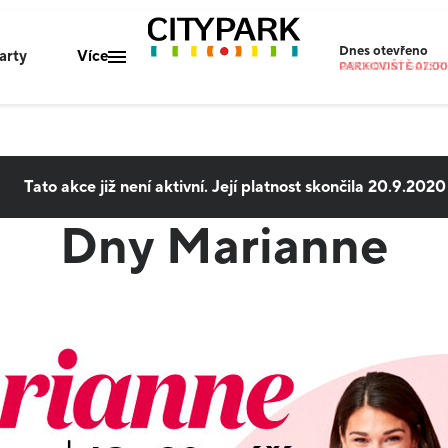
Dnes
otevřeno
arty
Více
OBCHODNÍ GALERIE
PARKOVIŠTĚ 07:00-
Mapa centra
Gastro nabídka
Tato akce již není aktivní. Její platnost skončila
20.9.2020
Parkování
Dny Marianne
O nás
Kontakty