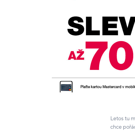
Letos tu m
chce pořád