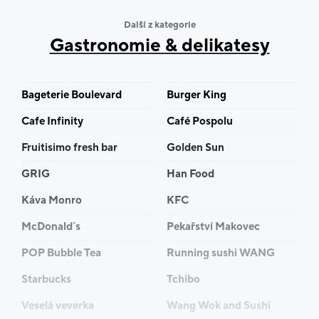
Další z kategorie
Gastronomie & delikatesy
Bageterie Boulevard
Burger King
Cafe Infinity
Café Pospolu
Fruitisimo fresh bar
Golden Sun
GRIG
Han Food
Káva Monro
KFC
McDonald´s
Pekařství Makovec
POP Bubble Tea
Running sushi WANG
Starbucks
Tchibo
Veselá veverka
Wang Wok and Sushi