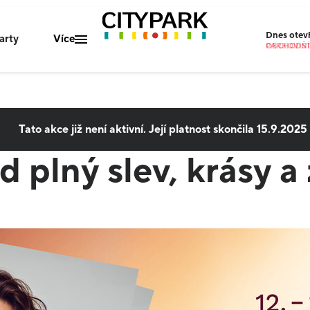
Dnes
otev
arty
Více
OBCHODNÍ 
PARKOVIŠT
Mapa centra
Gastro nabídka
Tato akce již není aktivní. Její platnost skončila
15.9.2025
Parkování
 plný slev, krásy a
O nás
Kontakty