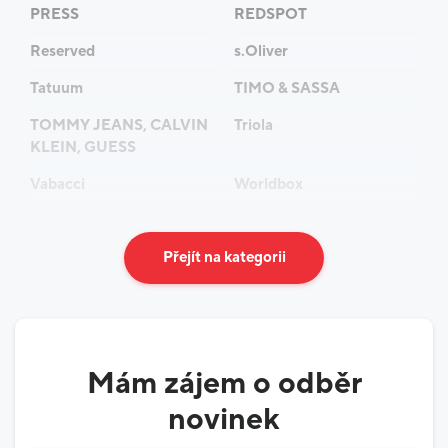
přírodních materiálů lze na konci jeho cesty snadno
PRESS
REDSPOT
zlikvidovat nebo recyklovat.
Je čas vyrazit!
Reserved
s.Oliver
Tatuum
TIMO & SASSA
TOMMY JEANS, CALVIN
Triola
KLEIN, GUESS
Vabacci
Worldbox
Přejít na kategorii
Mám zájem o odběr
novinek