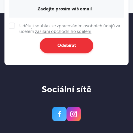
Váš e-mail
Uděluji souhlas se zpracováním osobních údajů za
účelem
zasílání obchodního sdělení
.
Odebírat
Sociální sítě