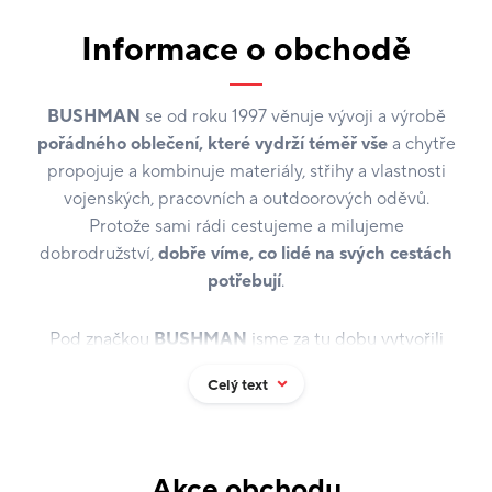
Informace o obchodě
BUSHMAN
se od roku 1997 věnuje vývoji a výrobě
pořádného oblečení, které vydrží téměř vše
a chytře
propojuje a kombinuje materiály, střihy a vlastnosti
vojenských, pracovních a outdoorových oděvů.
Protože sami rádi cestujeme a milujeme
dobrodružství,
dobře víme, co lidé na svých cestách
potřebují
.
Pod značkou
BUSHMAN
jsme za tu dobu vytvořili
přes třicet
praktických a promyšlených kolekcí
Celý text
oděvů a doplňků
, které daly vzniknout i vlastnímu
osobitému stylu oblékání. Základ kolekce vždy tvoří
osvědčené výrobky, jejichž
funkčnost a spolehlivost
prověřila dlouhá doba
. Neděláme oblečení na jednu
Akce obchodu