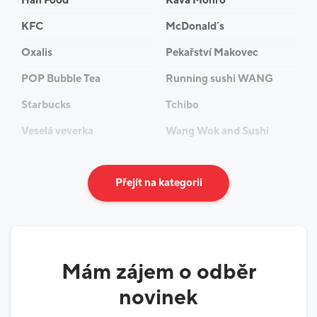
Han Food
Káva Monro
KFC
McDonald´s
Oxalis
Pekařství Makovec
POP Bubble Tea
Running sushi WANG
Starbucks
Tchibo
Veselá veverka
Wang Wok and Sushi
Přejít na kategorii
Mám zájem o odběr
novinek