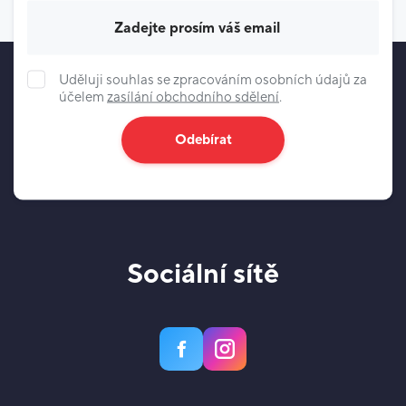
Váš e-mail
Uděluji souhlas se zpracováním osobních údajů za
účelem
zasílání obchodního sdělení
.
Odebírat
Sociální sítě