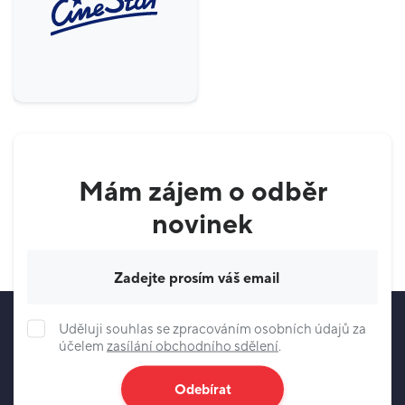
Služby
25
Specializované prodejny
15
Móda
33
Potraviny
1
Gastronomie & delikatesy
19
Mám zájem o odběr
Krása a zdraví
12
novinek
Váš e-mail
Uděluji souhlas se zpracováním osobních údajů za
účelem
zasílání obchodního sdělení
.
Odebírat