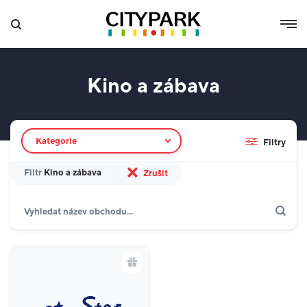
Kino a zábava
Filtr obchodů
Kategorie
Filtry
Filtr
Kino a zábava
Zrušit
Hledat
Zobrazit jen akce
Dárkové karty
Domácnost
9
Seznam obchodů
Kino a zábava
1
Ostatní
2